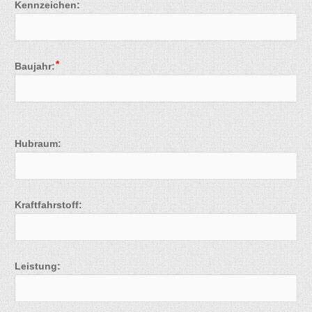
Kennzeichen:
Baujahr:
Hubraum:
Kraftfahrstoff:
Leistung: