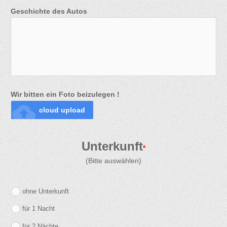
Geschichte des Autos
Wir bitten ein Foto beizulegen !
cloud_upload
cloud upload
Unterkunft
*
(Bitte auswählen)
ohne Unterkunft
für 1 Nacht
für 2 Nächte