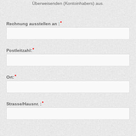
Überweisenden (Kontoinhabers) aus
.
Rechnung ausstellen an :
Postleitzahl:
Ort:
Strasse/Hausnr. :